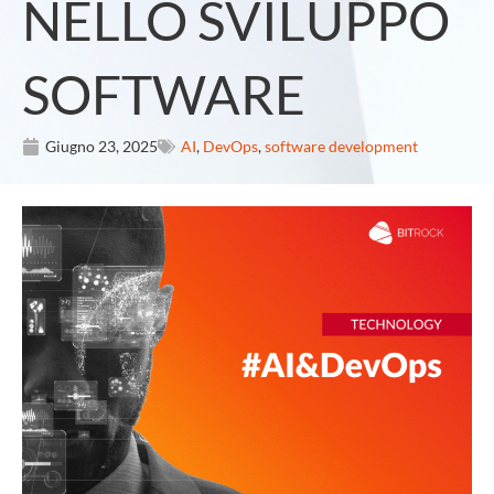
NELLO SVILUPPO
SOFTWARE
Giugno 23, 2025
AI
,
DevOps
,
software development