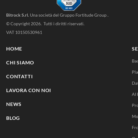
Bitrock S.rl.
Una società del
Gruppo Fortitude Group
.
© Copyright 2026. Tutti i diritti riservati.
VAT 10150530961
HOME
SE
Ba
CHI SIAMO
Pla
CONTATTI
Da
LAVORA CON NOI
AI 
NEWS
Pr
Mo
BLOG
Fro