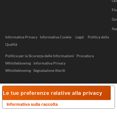
Qu
Fi
Go
Ap
Informativa Privacy
|
Informativa Cookie
|
Legal
Politica della
Qualità
Politica per la Sicurezza delle Informazioni
|
Procedura
Whistleblowing
|
Informativa Privacy
Whistleblowing
|
Segnalazione Illeciti
Le tue preferenze relative alla privacy
Informativa sulla raccolta