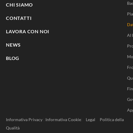
Ba
CHI SIAMO
Pla
CONTATTI
Da
LAVORA CON NOI
AI 
NEWS
Pr
Mo
BLOG
Fro
Qu
Fi
Go
Ap
Informativa Privacy
|
Informativa Cookie
|
Legal
Politica della
Qualità