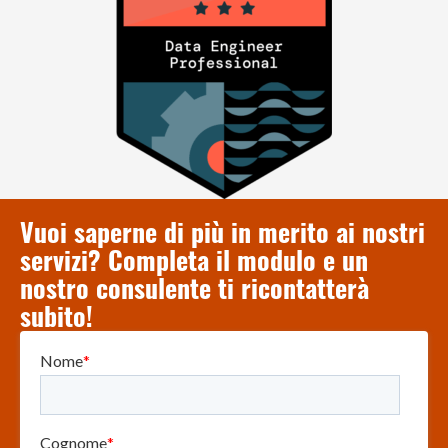
Vuoi saperne di più in merito ai nostri
servizi? Completa il modulo e un
nostro consulente ti ricontatterà
subito!