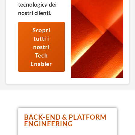
tecnologica dei
nostri clienti.
Scopri
tutti i
nostri
Tech
Enabler
BACK-END & PLATFORM
ENGINEERING