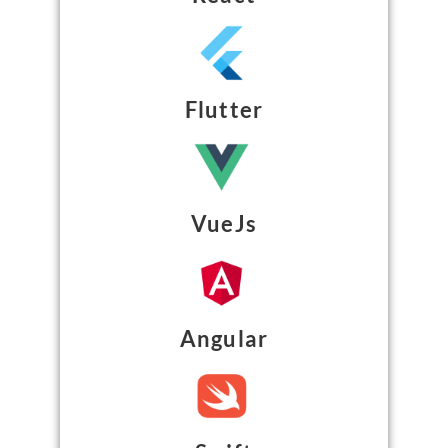
Flutter
VueJs
Angular