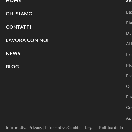
HOME
SE
Ba
CHI SIAMO
Pla
CONTATTI
Da
LAVORA CON NOI
AI 
NEWS
Pr
Mo
BLOG
Fro
Qu
Fi
Go
Ap
Informativa Privacy
|
Informativa Cookie
|
Legal
Politica della