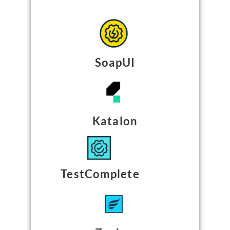
SoapUI
Katalon
TestComplete