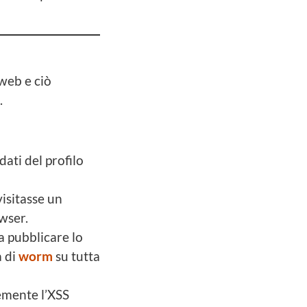
 web e ciò
.
dati del profilo
visitasse un
wser.
a pubblicare lo
a di
worm
su tutta
emente l’XSS