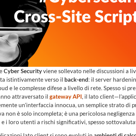
ne
Cyber Security
viene sollevato nelle discussioni a li
ita istintivamente verso il
back-end
: il server hardeni
ud e le complesse difese a livello di rete. Spesso si p
hanno attraversato il
gateway API
, il lato client—l’appl
ente un’interfaccia innocua, un semplice strato di p
a non è solo incompleta; è una pericolosa negligenza
i loro utenti a rischi significativi, spesso sottovalutat
licazioni lato client si sono evoluti in
ambienti di calco