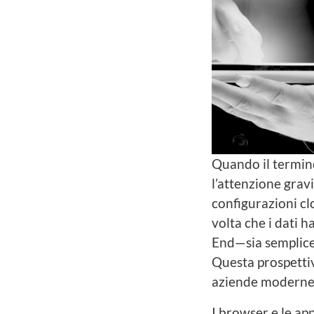
Quando il termi
l’attenzione grav
configurazioni clo
volta che i dati 
End—sia semplicem
Questa prospettiv
aziende moderne e 
I browser e le app