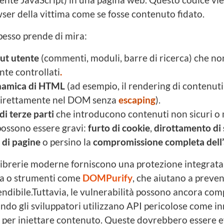
ser della vittima come se fosse contenuto fidato.
spesso prende di mira:
ut utente
(commenti, moduli, barre di ricerca) che n
te controllati
.
inamica di HTML
(ad esempio, il rendering di contenuti 
 direttamente nel DOM senza
escaping
).
 di terze parti
che introducono contenuti non sicuri o 
ossono essere gravi:
furto di cookie
,
dirottamento di 
 di pagine
o persino la
compromissione completa dell
librerie moderne forniscono una protezione integrata
ca o strumenti come
DOMPurify
, che aiutano a preven
endibile.Tuttavia, le vulnerabilità possono ancora com
ndo gli sviluppatori utilizzano API pericolose come 
 per iniettare contenuto. Queste dovrebbero essere 