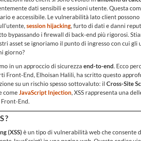
ntemente dati sensibili e sessioni utente. Questa compl
ario e accessibile. Le vulnerabilità lato client possono
ull’utente,
session hijacking
, furto di dati e danni repu
utto bypassando i firewall di back-end più rigorosi. St
ri asset se ignoriamo il punto di ingresso con cui gli 
ni giorno?
amo in un approccio di sicurezza
end-to-end
. Ecco per
rti Front-End, Elhoisan Halili, ha scritto questo appr
zione su un rischio spesso sottovaluto: il
Cross-Site Sc
he come
JavaScript Injection
, XSS rappresenta una delle
o Front-End.
SS?
ing (XSS)
è un tipo di vulnerabilità web che consente d
ente JavaScript) in una pagina web. Questo codice vi