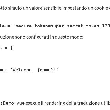
otto simulo un valore sensibile impostando un cookie
ie = 'secure_token=super_secret_token_123
duzione sono configurati in questo modo:
s = {
Welcome, {name}!'
esegue il rendering della traduzione uti
ssDemo.vue