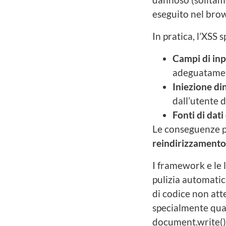
eseguito nel brow
In pratica, l’XSS 
Campi di inp
adeguatamen
Iniezione d
dall’utente
Fonti di dati
Le conseguenze p
reindirizzamento
I framework e le 
pulizia automati
di codice non att
specialmente qua
document.write()