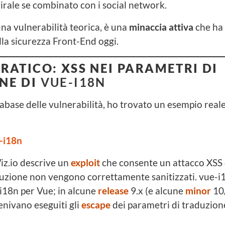
irale se combinato con i social network.
una vulnerabilità teorica, è una
minaccia attiva
che ha 
lla sicurezza Front-End oggi.
RATICO: XSS NEI PARAMETRI DI
NE DI
VUE-I18N
base delle vulnerabilità, ho trovato un esempio real
e-i18n
iz.io descrive un
exploit
che consente un attacco XSS
duzione non vengono correttamente sanitizzati. vue-i
 i18n per Vue; in alcune
release
9.x (e alcune
minor
10/
enivano eseguiti gli
escape
dei parametri di traduzion