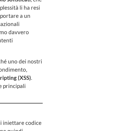
essità li ha resi
 portare a un
tazionali
iamo davvero
utenti
ché uno dei nostri
ofondimento,
ripting (XSS)
.
 principali
i iniettare codice
ene quindi