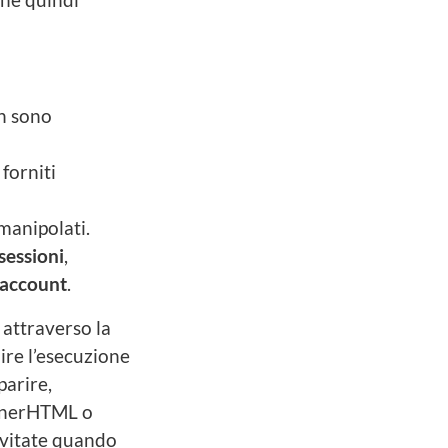
on sono
forniti
manipolati.
sessioni
,
’account
.
 attraverso la
ire l’esecuzione
parire,
innerHTML o
evitate quando