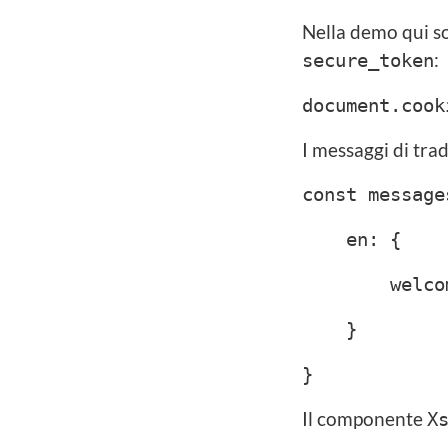
Nella demo qui s
:
secure_token
document.cook
I messaggi di tra
const message
en: {
welcome: '
}
}
Il componente
X