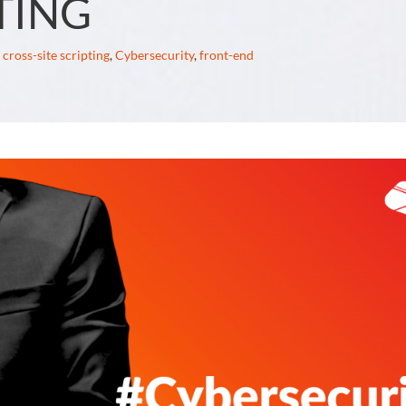
TING
cross-site scripting
,
Cybersecurity
,
front-end