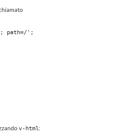
 chiamato
; path=/';
lizzando
:
v-html