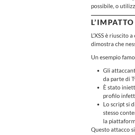
possibile, o utili
L’IMPATTO
L’XSS è riuscito a
dimostra che nes
Un esempio famos
Gli attaccant
da parte di T
È stato inie
profilo infe
Lo script si 
stesso conte
la piattafor
Questo attacco si