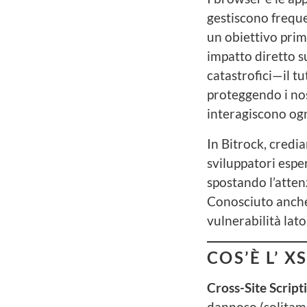
gestiscono freque
un obiettivo prim
impatto diretto s
catastrofici—il t
proteggendo i nost
interagiscono og
In Bitrock, credi
sviluppatori espe
spostando l’atten
Conosciuto anc
vulnerabilità lat
COS’È L’ X
Cross-Site Script
dannoso (solitam