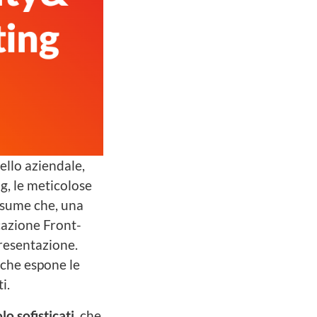
vello aziendale,
ng, le meticolose
resume che, una
icazione Front-
resentazione.
 che espone le
i.
lo sofisticati
, che