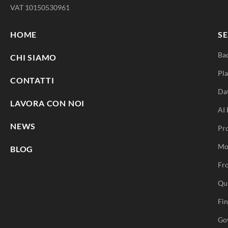
VAT 10150530961
HOME
SE
Ba
CHI SIAMO
Pla
CONTATTI
Da
LAVORA CON NOI
AI 
NEWS
Pr
Mo
BLOG
Fro
Qu
Fi
Go