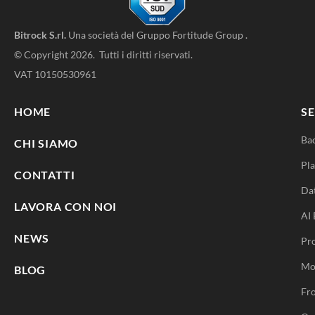
Bitrock S.rl.
Una società del
Gruppo Fortitude Group
.
© Copyright 2026. Tutti i diritti riservati.
VAT 10150530961
HOME
SE
Ba
CHI SIAMO
Pla
CONTATTI
Da
LAVORA CON NOI
AI 
NEWS
Pr
Mo
BLOG
Fro