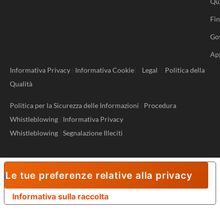
Qu
Fi
Go
Ap
Informativa Privacy
|
Informativa Cookie
|
Legal
Politica della
Qualità
Politica per la Sicurezza delle Informazioni
|
Procedura
Whistleblowing
|
Informativa Privacy
Whistleblowing
|
Segnalazione Illeciti
Le tue preferenze relative alla privacy
Informativa sulla raccolta