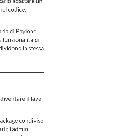
ario adattare un
nel codice,
parla di Payload
 funzionalità di
dividono la stessa
 diventare il layer
package condiviso
uti; l’admin