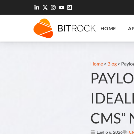
HOME
A
Home
>
Blog
>
Payloa
PAYLO
IDEAL
CMS” 
Luglio 6, 2026
C