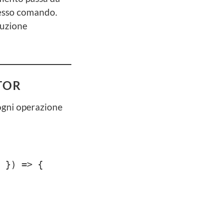
tesso comando.
duzione
TOR
 ogni operazione
 }) => {