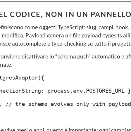
L CODICE, NON IN UN PANNELL
definiscono come oggetti TypeScript: slug, campi, hook, 
modifica, Payload genera un file payload-types.ts alli
isce autocomplete e type-checking su tutto il progett
nviene disattivare lo “schema push” automatico e affi
onate:
tgresAdapter({
ectionString: process.env.POSTGRES_URL }
 // the schema evolves only with payload
he vive mesi o anni, questo è importante: ogni cambi