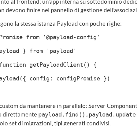
nto al frontend; un’app interna su sottodominio dedic
n devono finire nel pannello di gestione dell’associaz
ngono la stessa istanza Payload con poche righe:
Promise from '@payload-config'
ayload } from 'payload'
function getPayloadClient() {
yload({ config: configPromise })
custom da mantenere in parallelo: Server Component
o direttamente
payload.find(),payload.updat
lo set di migrazioni, tipi generati condivisi.