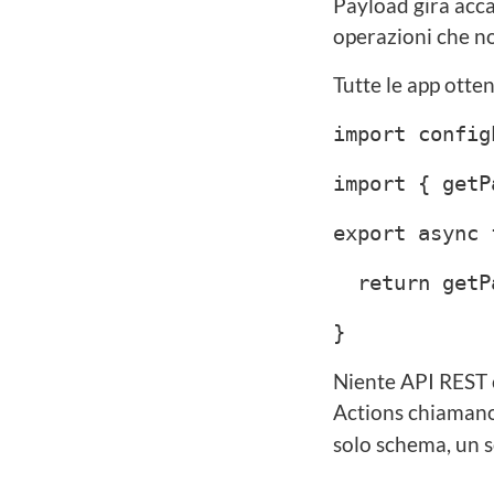
Payload gira acca
operazioni che no
Tutte le app otte
import config
import { getP
export async 
return getPa
}
Niente API REST 
Actions chiaman
solo schema, un so