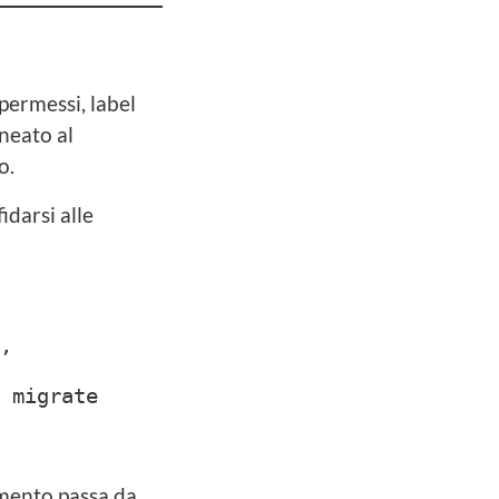
O
permessi, label
neato al
o.
darsi alle
,
 migrate
amento passa da