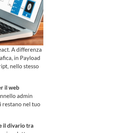
act. A differenza
afica, in Payload
ipt, nello stesso
r il web
annello admin
i restano nel tuo
 il divario tra