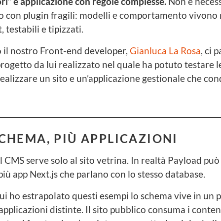
ri” e applicazione con regole complesse.
Non è necess
 con plugin fragili: modelli e comportamento vivono 
 testabili e tipizzati.
o il nostro Front-end developer,
Gianluca La Rosa
, ci 
ogetto da lui realizzato nel quale ha potuto testare le
alizzare un sito e un’applicazione gestionale che con
CHEMA, PIÙ APPLICAZIONI
il CMS serve solo al sito vetrina. In realtà Payload può
 più app Next.js che parlano con lo stesso database.
ui ho estrapolato questi esempi lo schema vive in un 
pplicazioni distinte. Il sito pubblico consuma i conten