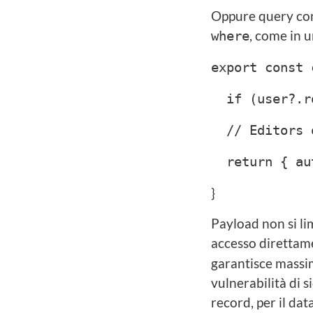
Oppure query cons
, come in 
where
export const 
if (user?.ro
// Editors o
return { aut
}
Payload non si lim
accesso direttam
garantisce massim
vulnerabilità di 
record, per il d