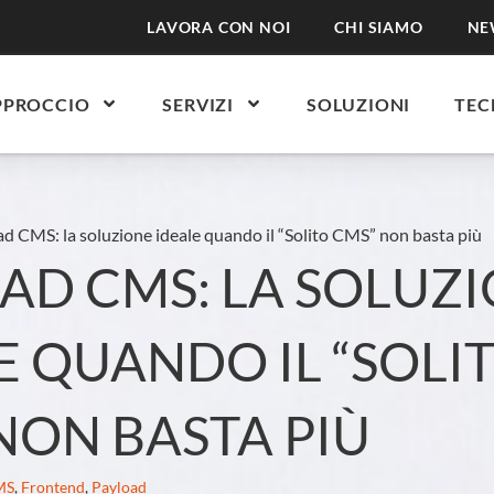
LAVORA CON NOI
CHI SIAMO
NE
PPROCCIO
SERVIZI
SOLUZIONI
TEC
d CMS: la soluzione ideale quando il “Solito CMS” non basta più
AD CMS: LA SOLUZ
E QUANDO IL “SOLI
NON BASTA PIÙ
MS
,
Frontend
,
Payload