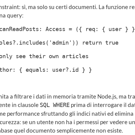
traint: sì, ma solo su certi documenti. La funzione res
una query:
canReadPosts: Access = ({ req: { user } }
les?.includes('admin')) return true
nly see their own articles
hor: { equals: user?.id } }
ita a filtrare i dati in memoria tramite Node.js, ma tra
ente in clausole
prima di interrogare il d
SQL WHERE
e performance sfruttando gli indici nativi ed elimina a
sicurezza: se un utente non ha i permessi per vedere 
atabase quel documento semplicemente non esiste.