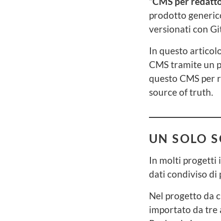
“CMS per redatto
prodotto generico
versionati con Git,
In questo articol
CMS tramite un pr
questo CMS per re
source of truth.
UN SOLO S
In molti progetti 
dati condiviso di
Nel progetto da c
importato da tre a