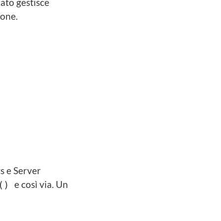
ato gestisce
ione.
s e Server
e così via. Un
e()