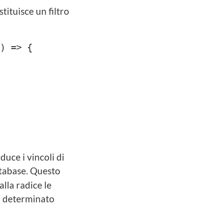
tituisce un filtro
) => {
duce i vincoli di
atabase. Questo
lla radice le
un determinato