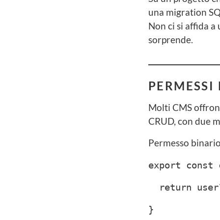
una migration SQL
Non ci si affida 
sorprende.
PERMESSI 
Molti CMS offrono
CRUD, con due mo
Permesso binario
export const 
return user?
}