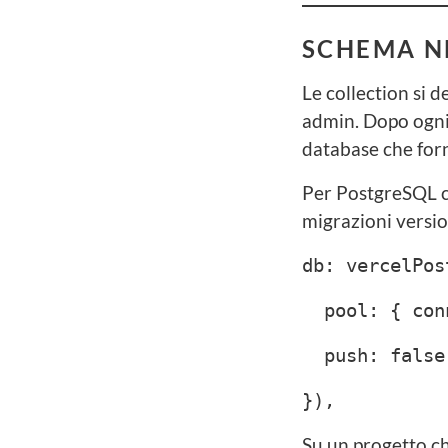
SCHEMA NE
Le collection si 
admin. Dopo ogni 
database che forn
Per PostgreSQL co
migrazioni versi
db: vercelPos
pool: { conn
push: false,
}),
Su un progetto c