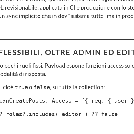
 revisionabile, applicata in CI e produzione con lo s
a un sync implicito che in dev “sistema tutto” ma in pro
FLESSIBILI, OLTRE ADMIN ED EDI
 pochi ruoli fissi. Payload espone funzioni access su
dalità di risposta.
, cioè
o
, su tutta la collection:
true
false
canCreatePosts: Access = ({ req: { user }
.roles?.includes('editor') ?? false