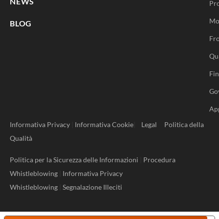
NEWS
Pr
Mo
BLOG
Fro
Qu
Fi
Go
Ap
Informativa Privacy
|
Informativa Cookie
|
Legal
Politica della
Qualità
Politica per la Sicurezza delle Informazioni
|
Procedura
Whistleblowing
|
Informativa Privacy
Whistleblowing
|
Segnalazione Illeciti