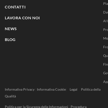
Pla
CONTATTI
Da
LAVORA CON NOI
AI 
NEWS
Pr
Mo
BLOG
Fro
Qu
Fi
Go
Ap
Informativa Privacy
|
Informativa Cookie
|
Legal
Politica della
Qualità
Politica per la Sicurezza delle Informazioni
|
Procedura