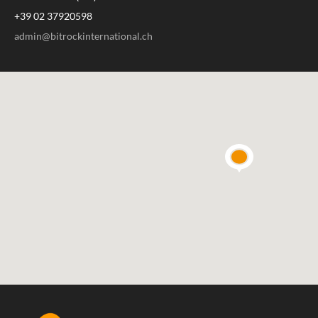
+39 02 37920598
admin@bitrockinternational.ch