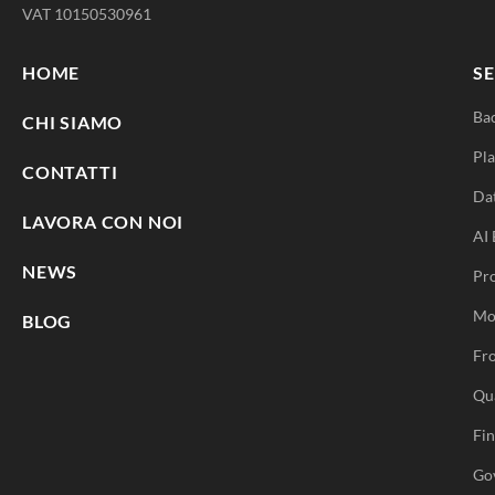
VAT 10150530961
HOME
SE
Ba
CHI SIAMO
Pla
CONTATTI
Da
LAVORA CON NOI
AI 
NEWS
Pr
Mo
BLOG
Fro
Qu
Fi
Go