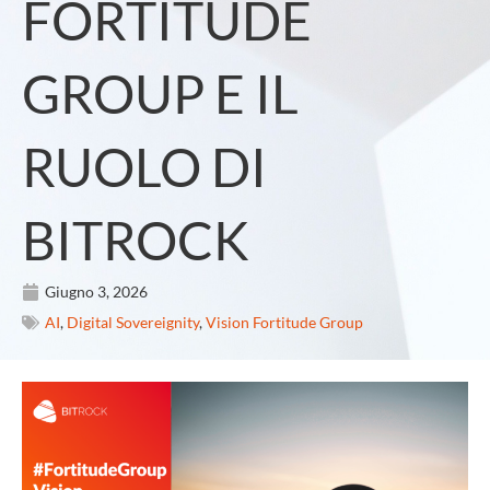
FORTITUDE
GROUP E IL
RUOLO DI
BITROCK
Giugno 3, 2026
AI
,
Digital Sovereignity
,
Vision Fortitude Group