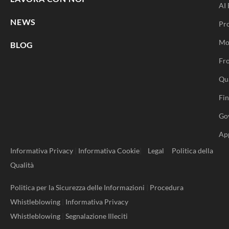
AI 
NEWS
Pr
Mo
BLOG
Fro
Qu
Fi
Go
Ap
Informativa Privacy
|
Informativa Cookie
|
Legal
Politica della
Qualità
Politica per la Sicurezza delle Informazioni
|
Procedura
Whistleblowing
|
Informativa Privacy
Whistleblowing
|
Segnalazione Illeciti