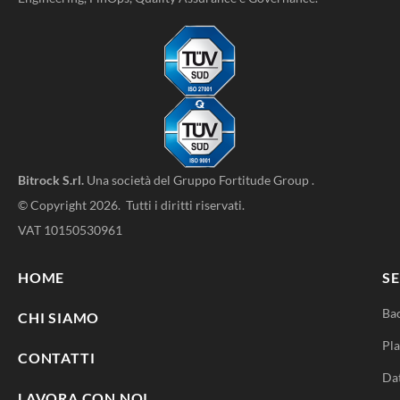
Bitrock S.rl.
Una società del
Gruppo Fortitude Group
.
© Copyright 2026. Tutti i diritti riservati.
VAT 10150530961
HOME
SE
Ba
CHI SIAMO
Pla
CONTATTI
Da
LAVORA CON NOI