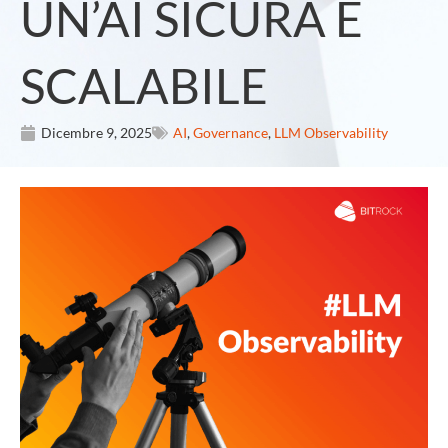
UN’AI SICURA E
SCALABILE
Dicembre 9, 2025
AI
,
Governance
,
LLM Observability