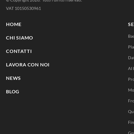
VAT 10150530961
HOME
SE
Ba
CHI SIAMO
Pla
CONTATTI
Da
LAVORA CON NOI
AI 
NEWS
Pr
Mo
BLOG
Fro
Qu
Fi
Go