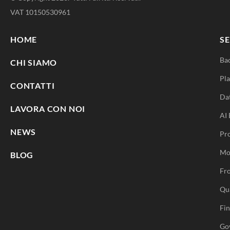
VAT 10150530961
HOME
SE
Ba
CHI SIAMO
Pla
CONTATTI
Da
LAVORA CON NOI
AI 
NEWS
Pr
Mo
BLOG
Fro
Qu
Fi
Go