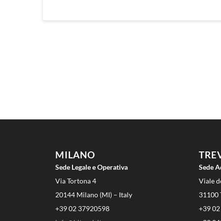
MILANO
TRE
Sede Legale e Operativa
Sede A
Via Tortona 4
Viale d
20144 Milano (MI) – Italy
31100 T
+39 02 37920598
+39 02