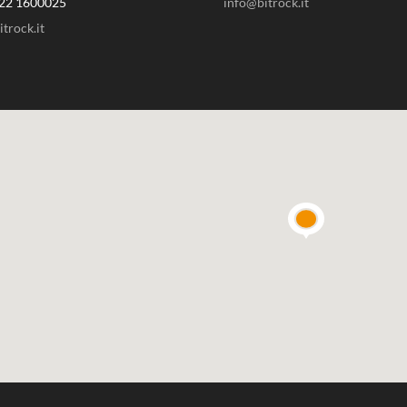
22 1600025
info@bitrock.it
trock.it