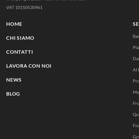
VAT 10150530961
HOME
SE
Ba
CHI SIAMO
Pla
CONTATTI
Da
LAVORA CON NOI
AI 
NEWS
Pr
Mo
BLOG
Fro
Qu
Fi
Go