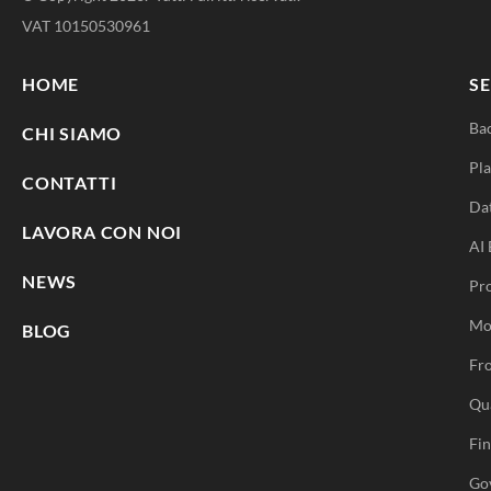
VAT 10150530961
HOME
SE
Ba
CHI SIAMO
Pla
CONTATTI
Da
LAVORA CON NOI
AI 
NEWS
Pr
Mo
BLOG
Fro
Qu
Fi
Go