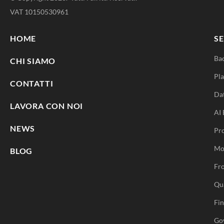
VAT 10150530961
HOME
SE
Ba
CHI SIAMO
Pla
CONTATTI
Da
LAVORA CON NOI
AI 
NEWS
Pr
Mo
BLOG
Fro
Qu
Fi
Go