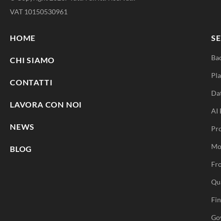
VAT 10150530961
HOME
SE
Ba
CHI SIAMO
Pla
CONTATTI
Da
LAVORA CON NOI
AI 
NEWS
Pr
Mo
BLOG
Fro
Qu
Fi
Go