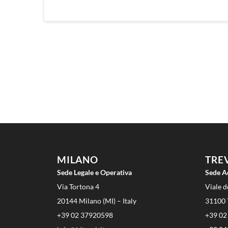
MILANO
TRE
Sede Legale e Operativa
Sede A
Via Tortona 4
Viale d
20144 Milano (MI) – Italy
31100 T
+39 02 37920598
+39 02