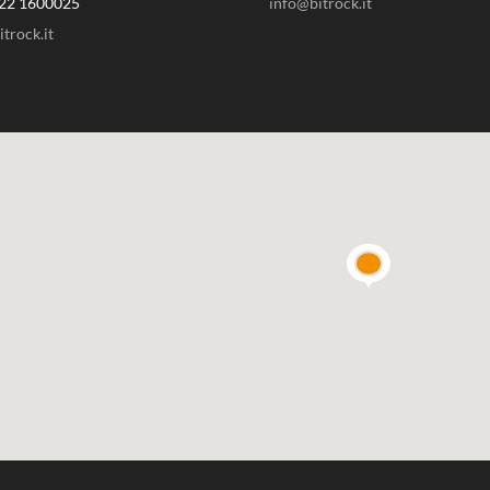
22 1600025
info@bitrock.it
trock.it