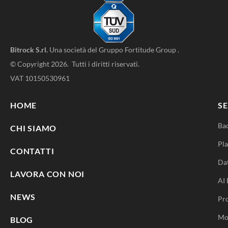
Bitrock S.rl.
Una società del
Gruppo Fortitude Group
.
© Copyright 2026. Tutti i diritti riservati.
VAT 10150530961
HOME
SE
Ba
CHI SIAMO
Pla
CONTATTI
Da
LAVORA CON NOI
AI 
NEWS
Pr
Mo
BLOG