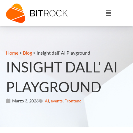
Home
>
Blog
>
Insight dall’ AI Playground
INSIGHT DALL’ AI
PLAYGROUND
Marzo 3, 2026
AI
,
events
,
Frontend