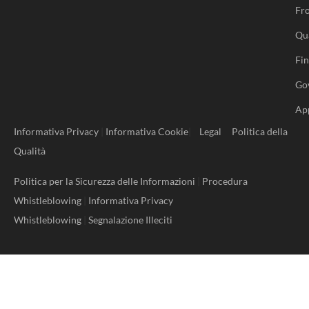
Fro
Qu
Fi
Go
Ap
Informativa Privacy
|
Informativa Cookie
|
Legal
Politica della
Qualità
Politica per la Sicurezza delle Informazioni
|
Procedura
Whistleblowing
|
Informativa Privacy
Whistleblowing
|
Segnalazione Illeciti