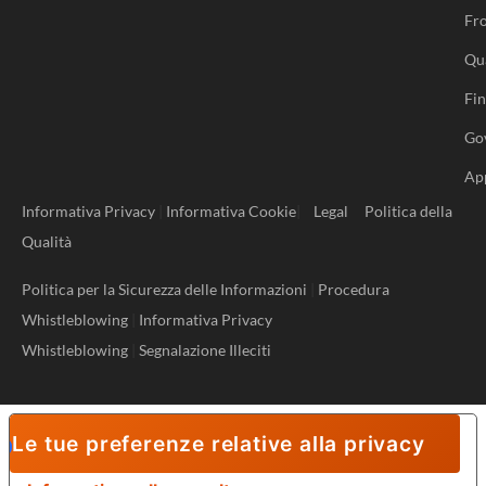
Fro
Qu
Fi
Go
Ap
Informativa Privacy
|
Informativa Cookie
|
Legal
Politica della
Qualità
Politica per la Sicurezza delle Informazioni
|
Procedura
Whistleblowing
|
Informativa Privacy
Whistleblowing
|
Segnalazione Illeciti
Le tue preferenze relative alla privacy