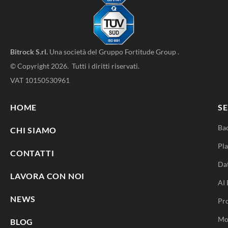
Bitrock S.rl.
Una società del
Gruppo Fortitude Group
.
© Copyright 2026. Tutti i diritti riservati.
VAT 10150530961
HOME
SE
Ba
CHI SIAMO
Pla
CONTATTI
Da
LAVORA CON NOI
AI 
NEWS
Pr
Mo
BLOG