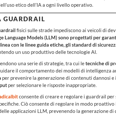
ell’uso etico dell’IA a ogni livello operativo.
A GUARDRAIL
ardrail
fisici sulle strade impediscono ai veicoli di devi
ge Language Models (LLM) sono progettati per garantir
linea con le linee guida etiche, gli standard di sicurezza
tendo un uso produttivo delle tecnologie AI.
endono una serie di strategie, tra cui le
tecniche di p
uidare il comportamento dei modelli di intelligenza art
a
per prevenire la generazione di contenuti dannosi e 
tput
per selezionare le risposte inappropriate.
dicalbit
consente di creare e regolare i guardrail per 
pecifiche. Ciò consente di regolare in modo proattivo i
lle applicazioni LLM, prevenendo la generazione di 