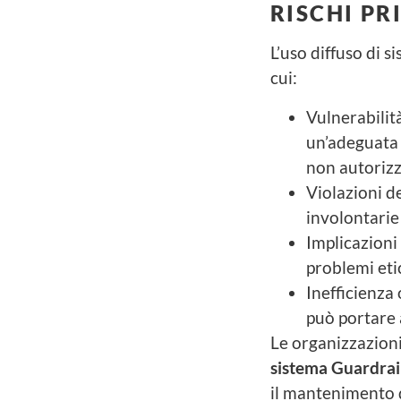
RISCHI PR
L’uso diffuso di s
cui:
Vulnerabilit
un’adeguata 
non autorizz
Violazioni d
involontarie 
Implicazioni 
problemi eti
Inefficienza
può portare a
Le organizzazion
sistema Guardrai
il mantenimento d