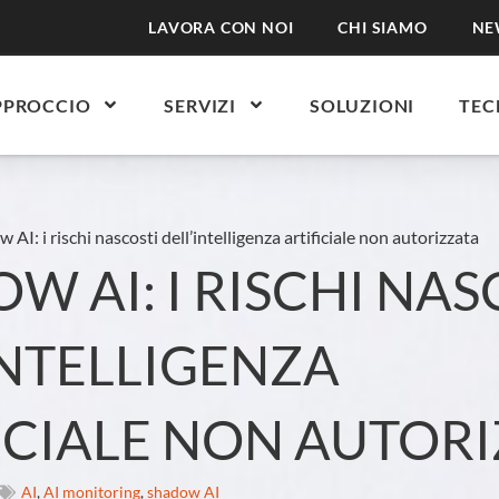
LAVORA CON NOI
CHI SIAMO
NE
PPROCCIO
SERVIZI
SOLUZIONI
TEC
 AI: i rischi nascosti dell’intelligenza artificiale non autorizzata
W AI: I RISCHI NAS
INTELLIGENZA
ICIALE NON AUTOR
AI
,
AI monitoring
,
shadow AI