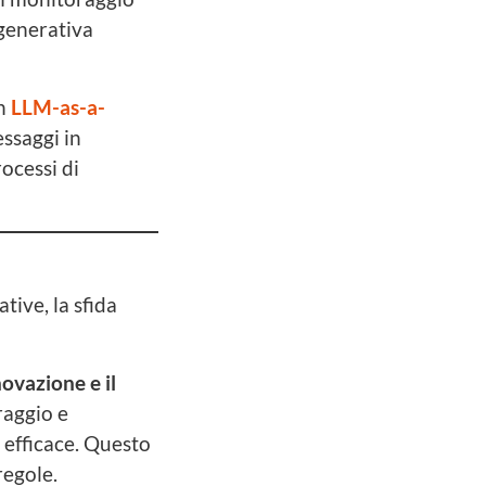
 generativa
n
LLM-as-a-
ssaggi in
ocessi di
tive, la sfida
novazione e il
raggio e
 efficace. Questo
regole.