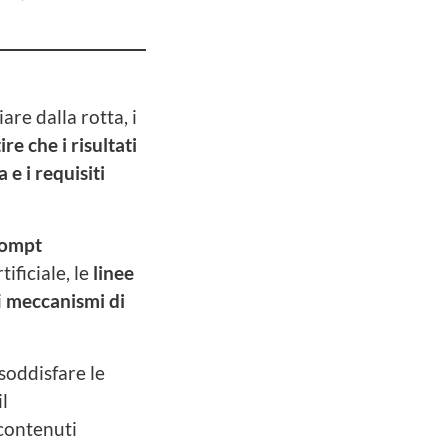
are dalla rotta, i
e che i risultati
 e i requisiti
rompt
ificiale, le
linee
i
meccanismi di
soddisfare le
l
contenuti