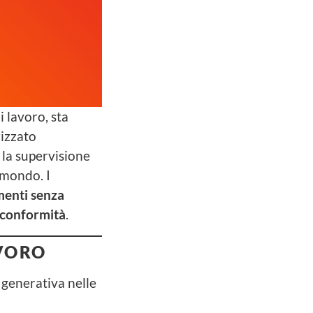
i lavoro, sta
izzato
 la supervisione
 mondo. I
umenti senza
a conformità
.
AVORO
 generativa nelle