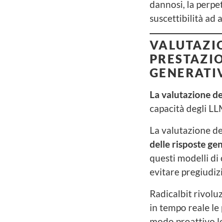
dannosi, la perpet
suscettibilità ad 
VALUTAZI
PRESTAZIO
GENERATI
La valutazione d
capacità degli LL
La valutazione d
delle risposte ge
questi modelli di
evitare pregiudizi
Radicalbit rivolu
in tempo reale le 
modo proattivo le