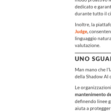
dedicato e garanti
durante tutto il c
Inoltre, la piatt
Judge
,
consentend
linguaggio natura
valutazione.
UNO SGUA
Man mano che l’IA 
della Shadow AI 
Le organizzazioni
mantenimento del
definendo linee g
aiuta a proteggere