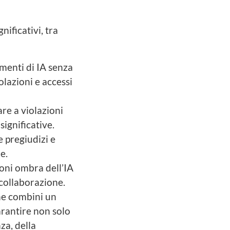
nificativi, tra
umenti di IA senza
olazioni e accessi
are a violazioni
significative.
e pregiudizi e
e.
oni ombra dell’IA
a collaborazione.
he combini un
arantire non solo
za, della