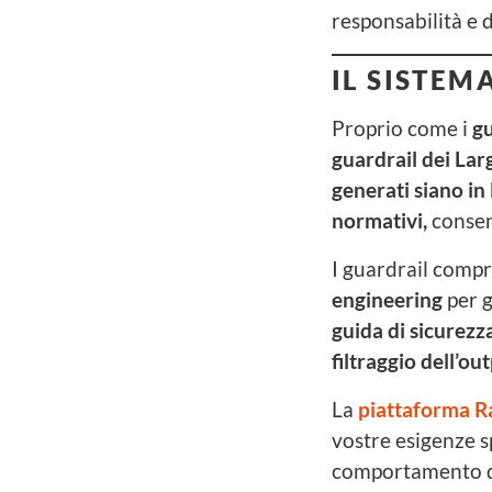
responsabilità e d
IL SISTEM
Proprio come i
gu
guardrail dei Lar
generati siano in 
normativi,
consen
I guardrail compr
engineering
per g
guida di sicurezz
filtraggio dell’ou
La
piattaforma Ra
vostre esigenze s
comportamento de