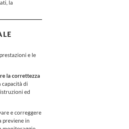
ti, la
ALE
prestazioni e le
are la correttezza
 capacità di
istruzioni ed
evare e correggere
ma previene in
un monitoraggio