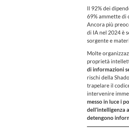
Il 92% dei dipende
69% ammette di co
Ancora più preoccu
di IA nel 2024 è se
sorgente e materi
Molte organizzazio
proprietà intelle
di informazioni se
rischi della Shad
trapelare il codi
intervenire immed
messo in luce i p
dell’intelligenza 
detengono inform