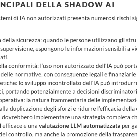
INCIPALI DELLA SHADOW AI
istemi di IA non autorizzati presenta numerosi rischi sig
à della sicurezza: quando le persone utilizzano gli str
supervisione, espongono le informazioni sensibili a vi
ati.
ella conformità: l’uso non autorizzato dell’IA può port
delle normative, con conseguenze legali e finanziarie 
etiche: lo sviluppo incontrollato dell’IA può introdurr
ci, portando potenzialmente a decisioni discriminatori
 operativa: la natura frammentaria delle implementazi
lla duplicazione degli sforzi e ridurre l’efficacia dell
i dovrebbero implementare una strategia completa c
l
efficace e una
valutazione LLM automatizzata
per g
el controllo, ma anche la promozione della trasparen