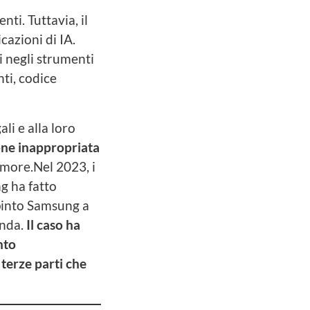
ti. Tuttavia, il
cazioni di IA.
i negli strumenti
nti, codice
li e alla loro
one inappropriata
imore.Nel 2023, i
g ha fatto
spinto Samsung a
enda.
Il caso ha
nto
 terze parti che