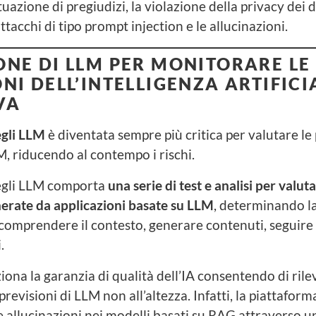
uazione di pregiudizi, la violazione della privacy dei da
attacchi di tipo prompt injection e le allucinazioni.
ONE DI LLM PER MONITORARE LE
NI DELL’INTELLIGENZA ARTIFICI
VA
egli LLM
è diventata sempre più critica per valutare le 
M, riducendo al contempo i rischi.
egli LLM comporta
una serie di test e analisi per valut
nerate da applicazioni basate su LLM
, determinando la
 comprendere il contesto, generare contenuti, seguire 
.
ziona la garanzia di qualità dell’IA consentendo di ril
previsioni di LLM non all’altezza. Infatti, la piattafor
 allucinazioni nei modelli basati su RAG attraverso 