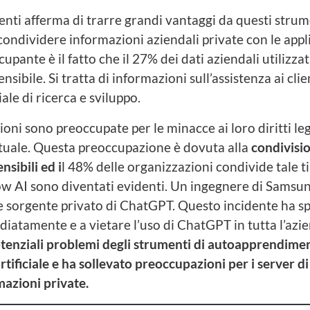
nti afferma di trarre grandi vantaggi da questi strumen
ndividere informazioni aziendali private con le appli
pante è il fatto che il 27% dei dati aziendali utilizzat
nsibile. Si tratta di informazioni sull’assistenza ai clie
ale di ricerca e sviluppo.
ni sono preoccupate per le minacce ai loro diritti lega
ttuale. Questa preoccupazione è dovuta alla
condivisi
nsibili ed i
l 48% delle organizzazioni condivide tale t
ow AI sono diventati evidenti. Un ingegnere di Samsun
ce sorgente privato di ChatGPT. Questo incidente ha 
iatamente e a vietare l’uso di ChatGPT in tutta l’azi
otenziali problemi degli strumenti di autoapprendime
artificiale e ha sollevato preoccupazioni per i server di
azioni private.