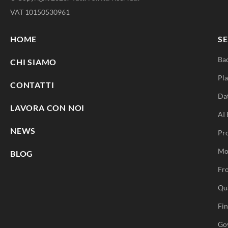
VAT 10150530961
HOME
SE
Ba
CHI SIAMO
Pla
CONTATTI
Da
LAVORA CON NOI
AI 
NEWS
Pr
Mo
BLOG
Fro
Qu
Fi
Go