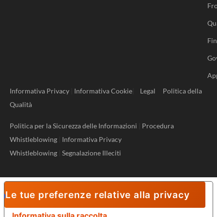
MILANO
Sede Legale e Operativa
Via Tortona 4
20144 Milano (MI) – Italy
+39 02 37920598
info@bitrock.it
TREVISO
Sede Administrativa e Operativa
Viale della Repubblica 156/a
31100 Treviso (TV) – Italy
+39 02 37920598