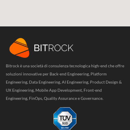
WeAreDevelopers World Congress
2023
Agosto 31, 2023