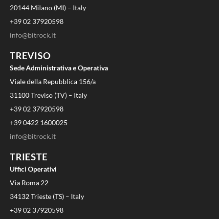
Spunti dalla DevWorld Conference
2024
Marzo 27, 2024
JavaScript Bootcamp
Novembre 28, 2023