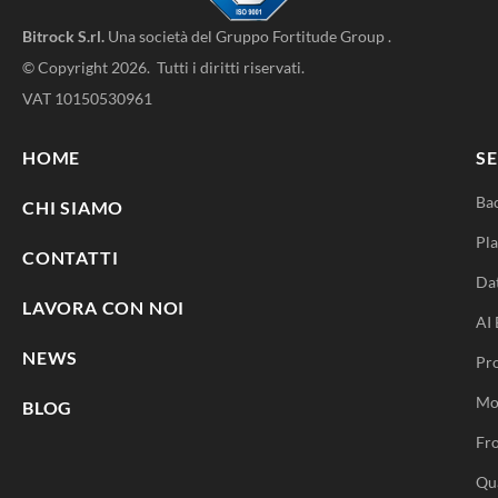
Bitrock S.rl.
Una società del
Gruppo Fortitude Group
.
© Copyright 2026. Tutti i diritti riservati.
VAT 10150530961
HOME
SE
Ba
CHI SIAMO
Pla
CONTATTI
Da
LAVORA CON NOI
AI 
NEWS
Pr
Mo
BLOG
Fro
Qu