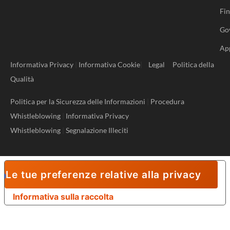
Fi
Go
Ap
Informativa Privacy
|
Informativa Cookie
|
Legal
Politica della
Qualità
Politica per la Sicurezza delle Informazioni
|
Procedura
Whistleblowing
|
Informativa Privacy
Whistleblowing
|
Segnalazione Illeciti
Le tue preferenze relative alla privacy
Informativa sulla raccolta